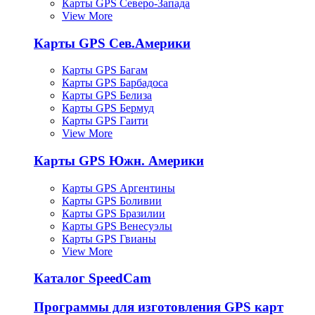
Карты GPS Северо-Запада
View More
Карты GPS Сев.Америки
Карты GPS Багам
Карты GPS Барбадоса
Карты GPS Белиза
Карты GPS Бермуд
Карты GPS Гаити
View More
Карты GPS Южн. Америки
Карты GPS Аргентины
Карты GPS Боливии
Карты GPS Бразилии
Карты GPS Венесуэлы
Карты GPS Гвианы
View More
Каталог SpeedCam
Программы для изготовления GPS карт