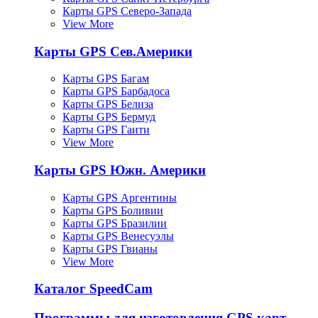
Карты GPS Северо-Запада
View More
Карты GPS Сев.Америки
Карты GPS Багам
Карты GPS Барбадоса
Карты GPS Белиза
Карты GPS Бермуд
Карты GPS Гаити
View More
Карты GPS Южн. Америки
Карты GPS Аргентины
Карты GPS Боливии
Карты GPS Бразилии
Карты GPS Венесуэлы
Карты GPS Гвианы
View More
Каталог SpeedCam
Программы для изготовления GPS карт