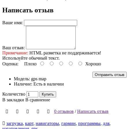
Написать отзыв
Ваше имя:
Ваш отзыв:
Примечание:
HTML разметка не поддерживается!
Используйте обычный текст.
Оценка:
Плохо
Хорошо
Отправить отзыв
Модель:
gps map
Наличие:
Есть в наличии
Количество
Купить
В закладки
В сравнение
0 отзывов
/
Написать отзыв
загрузка
,
карт
,
навигаторы
,
гармин
,
программы
,
для
,
изготовления
,
gps