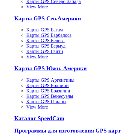
Карты GPS Северо-Запада
View More
Карты GPS Сев.Америки
Карты GPS Багам
Карты GPS Барбадоса
Карты GPS Белиза
Карты GPS Бермуд
Карты GPS Гаити
View More
Карты GPS Южн. Америки
Карты GPS Аргентины
Карты GPS Боливии
Карты GPS Бразилии
Карты GPS Венесуэлы
Карты GPS Гвианы
View More
Каталог SpeedCam
Программы для изготовления GPS карт