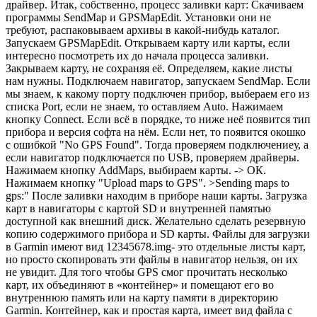
драйвер. Итак, собственно, процесс заливки карт: Скачиваем
программы SendMap и GPSMapEdit. Установки они не
требуют, распаковываем архивы в какой-нибудь каталог.
Запускаем GPSMapEdit. Открываем карту или карты, если
интересно посмотреть их до начала процесса заливки.
Закрываем карту, не сохраняя её. Определяем, какие листы
нам нужны. Подключаем навигатор, запускаем SendMap. Если
мы знаем, к какому порту подключен прибор, выбераем его из
списка Port, если не знаем, то оставляем Auto. Нажимаем
кнопку Connect. Если всё в порядке, то ниже неё появится тип
прибора и версия софта на нём. Если нет, то появится окошко
с ошибкой "No GPS Found". Тогда проверяем подключениеу, а
если навигатор подключается по USB, проверяем драйверы.
Нажимаем кнопку AddMaps, выбираем карты. -> ОК.
Нажимаем кнопку "Upload maps to GPS". >Sending maps to
gps:" После заливки находим в приборе наши карты. Загрузка
карт в навигаторы c картой SD и внутренней памятью
доступной как внешний диск. Желательно сделать резервную
копию содержимого прибора и SD карты. Файлы для загрузки
в Garmin имеют вид 12345678.img- это отдельные листы карт,
но просто скопировать эти файлы в навигатор нельзя, он их
не увидит. Для того чтобы GPS смог прочитать несколько
карт, их объединяют в «контейнер» и помещают его во
внутреннюю память или на карту памяти в директорию
Garmin. Контейнер, как и простая карта, имеет вид файла с