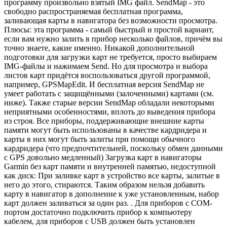
программу произвольно взятый IMG файл. SendMap - это
свободно распространяемая бесплатная программа,
заливающая карты в навигатора без возможности просмотра.
Плюсы: эта программа - самый быстрый и простой вариант,
если вам нужно залить в прибор несколько файлов, причём вы
точно знаете, какие именно. Никакой дополнительной
подготовки для загрузки карт не требуется, просто выбираем
IMG-файлы и нажимаем Send. Но для просмотра и выбора
листов карт придётся воспользоваться другой программой,
например, GPSMapEdit. И бесплатная версия SendMap не
умеет работать с защищёнными (залоченными) картами (см.
ниже). Также старые версии SendMap обладали некоторыми
неприятными особенностями, вплоть до выведения прибора
из строя. Все приборы, поддерживающие внешние карты
памяти могут быть использованы в качестве кардридера и
карты в них могут быть залиты при помощи обычного
кардридера (что предпочтительней, поскольку обмен данными
с GPS довольно медленный) Загрузка карт в навигаторы
Garmin без карт памяти и внутренней памятью, недоступной
как диск: При заливке карт в устройство все карты, залитые в
него до этого, стираются. Таким образом нельзя добавить
карту в навигатор в дополнение к уже установленным, набор
карт должен заливаться за один раз. . Для приборов с COM-
портом достаточно подключить прибор к компьютеру
кабелем, для приборов с USB должен быть установлен