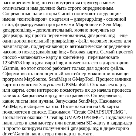
расширением img, но его внутренняя структура может
отличаться и имя должно быть строго определенным.
Современные навигаторы Garmin понимают следующие
имена «контейнеров» с картами – gmapsupp.img - основной
файл, формируемый программами MapSource и SendMap;
gmapprom.img – дополнительный, можно получить из
gmapsupp.img просто переименованием; gmapoem.img – еще
один дополнительный; gmaptz.img - файл часовых поясов для
навигаторов, поддерживающих автоматическое определение
часового пояса; gmapbmap.img - базовая карта. Самый простой
способ «запаковать» карту в контейнер - переименовать
12345678.img в gmapsupp.img и поместить его в директорию
\Garmin, но этот способ работает только для одного файла.
Сформировать полноценный контейнер можно при помощи
программ MapSource, SendMap и GMapTool. Процесс заливки
карт по пунктам: Запускаем GPSMapEdit. Открываем карту
или карты, если интересно посмотреть их до начала процесса
заливки. Закрываем карту, не сохраняя её. Определяемся,
какие листы нам нужны. Запускаем SendMap. Нажимаем
AddMaps, выбираем карты. После нажатия на Ok карты
появляются в списке. Нажимаем "Create GMAPSUPP.IMG".
Появляется окошко " Creating GMAPSUPP.IMG". Подключаем
навигатор к компьютеру или вставляем SD-карту в кардридер
и просто копируем полученный gmapsupp.img в директорию
drive:\Garmin навигатора или карты памяти.