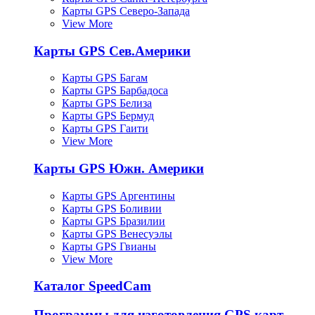
Карты GPS Северо-Запада
View More
Карты GPS Сев.Америки
Карты GPS Багам
Карты GPS Барбадоса
Карты GPS Белиза
Карты GPS Бермуд
Карты GPS Гаити
View More
Карты GPS Южн. Америки
Карты GPS Аргентины
Карты GPS Боливии
Карты GPS Бразилии
Карты GPS Венесуэлы
Карты GPS Гвианы
View More
Каталог SpeedCam
Программы для изготовления GPS карт