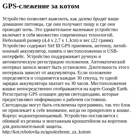
GPS-слежение за котом
Устройство позволяет выяснить, как далеко бродят ваши
домашние питомцы, где они получают пищу и где они
проводят ночь. Это удивительное маленькое устройство
включает в себя множество современных технологий.
Небольшой размер (4,4 х 2,7 х 1.3cm) и вес (22 грамм).
Устройство содержит Sirf III GPS приемник, антенну, литий-
ионный аккумулятор, память о местоположении и USB-
интерфейс. Устройство поддерживает ручную и
автоматическую регистрацию положения. Автоматический
интервал записи может быть установлен. Длительность этого
интервала зависит от аккумулятора. Если положение
определяется и сохраняется каждые 30 секунд, то одной
зарядки аккумулятора хватает на 30 часов. Местоположения
кошки непосредственно отображаются на карте Google Earth.
Регистратор GPS оснащен двумя светодиодами, которые
предоставляют информацию о рабочем состоянии.
Светодиоды могут быть отключены программно, так что блок
не привлекает к себе внимание, когда он прикреплен к кошке.
Корпус водонепроницаемый. Устройство поставляется с
обивкой из резины и монтажным кронштейном на воротник
для дополнительной защиты.
http://kot.rybolovlja.ru/gpsslezhenie_za_kotom