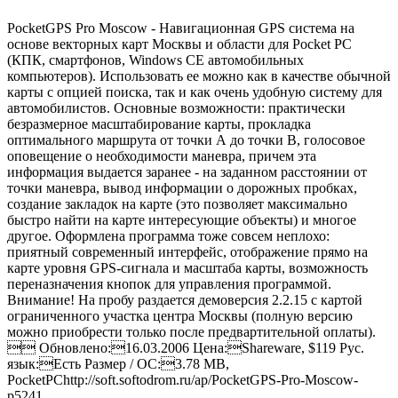
PocketGPS Pro Moscow - Навигационная GPS система на
основе векторных карт Москвы и области для Pocket PC
(КПК, смартфонов, Windows CE автомобильных
компьютеров). Использовать ее можно как в качестве обычной
карты с опцией поиска, так и как очень удобную систему для
автомобилистов. Основные возможности: практически
безразмерное масштабирование карты, прокладка
оптимального маршрута от точки А до точки B, голосовое
оповещение о необходимости маневра, причем эта
информация выдается заранее - на заданном расстоянии от
точки маневра, вывод информации о дорожных пробках,
создание закладок на карте (это позволяет максимально
быстро найти на карте интересующие объекты) и многое
другое. Оформлена программа тоже совсем неплохо:
приятный современный интерфейс, отображение прямо на
карте уровня GPS-сигнала и масштаба карты, возможность
переназначения кнопок для управления программой.
Внимание! На пробу раздается демоверсия 2.2.15 с картой
ограниченного участка центра Москвы (полную версию
можно приобрести только после предвартительной оплаты).
 Обновлено:16.03.2006 Цена:Shareware, $119 Рус.
язык:Есть Размер / ОС:3.78 MB,
PocketPC
http://soft.softodrom.ru/ap/PocketGPS-Pro-Moscow-
p5241