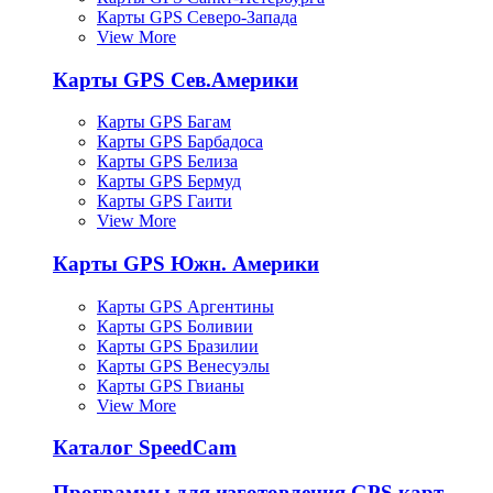
Карты GPS Северо-Запада
View More
Карты GPS Сев.Америки
Карты GPS Багам
Карты GPS Барбадоса
Карты GPS Белиза
Карты GPS Бермуд
Карты GPS Гаити
View More
Карты GPS Южн. Америки
Карты GPS Аргентины
Карты GPS Боливии
Карты GPS Бразилии
Карты GPS Венесуэлы
Карты GPS Гвианы
View More
Каталог SpeedCam
Программы для изготовления GPS карт