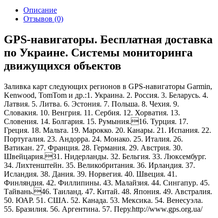
Описание
Отзывов (0)
GPS-навигаторы. Бесплатная доставка
по Украине. Системы мониторинга
движущихся объектов
Заливка карт следующих регионов в GPS-навигаторы Garmin,
Kenwood, TomTom и др.:1. Украина. 2. Россия. 3. Беларусь. 4.
Латвия. 5. Литва. 6. Эстония. 7. Польша. 8. Чехия. 9.
Словакия. 10. Венгрия. 11. Сербия. 12. Хорватия. 13.
Словения. 14. Болгария. 15. Румыния.16. Турция. 17.
Греция. 18. Мальта. 19. Марокко. 20. Канары. 21. Испания. 22.
Португалия. 23. Андорра. 24. Монако. 25. Италия. 26.
Ватикан. 27. Франция. 28. Германия. 29. Австрия. 30.
Швейцария.31. Нидерланды. 32. Бельгия. 33. Люксембург.
34. Лихтенштейн. 35. Великобритания. 36. Ирландия. 37.
Исландия. 38. Дания. 39. Норвегия. 40. Швеция. 41.
Финляндия. 42. Филлипины. 43. Малайзия. 44. Сингапур. 45.
Тайвань.46. Таиланд. 47. Китай. 48. Япония. 49. Австралия.
50. ЮАР. 51. США. 52. Канада. 53. Мексика. 54. Венесуэла.
55. Бразилия. 56. Аргентина. 57. Перу.
http://www.gps.org.ua/