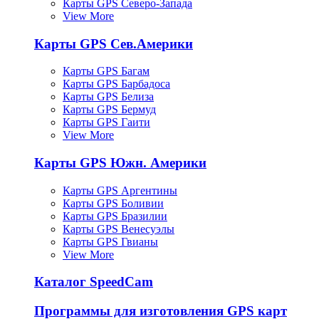
Карты GPS Северо-Запада
View More
Карты GPS Сев.Америки
Карты GPS Багам
Карты GPS Барбадоса
Карты GPS Белиза
Карты GPS Бермуд
Карты GPS Гаити
View More
Карты GPS Южн. Америки
Карты GPS Аргентины
Карты GPS Боливии
Карты GPS Бразилии
Карты GPS Венесуэлы
Карты GPS Гвианы
View More
Каталог SpeedCam
Программы для изготовления GPS карт