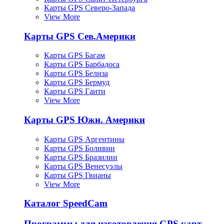
Карты GPS Северо-Запада
View More
Карты GPS Сев.Америки
Карты GPS Багам
Карты GPS Барбадоса
Карты GPS Белиза
Карты GPS Бермуд
Карты GPS Гаити
View More
Карты GPS Южн. Америки
Карты GPS Аргентины
Карты GPS Боливии
Карты GPS Бразилии
Карты GPS Венесуэлы
Карты GPS Гвианы
View More
Каталог SpeedCam
Программы для изготовления GPS карт