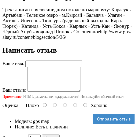
Трек записан в велосипедном походе по маршруту: Карасук -
Артыбаш - Телецкое озеро - м.Кырсай - Балыкча - Улаган -
Акташ - Инегень - Тюнгур - (радиальный выход на Кара-
Тюрек) - Катанда - Усть-Кокса - Кырлык - Усть-Кан - Яконур -
Чёрный Ануй - водопад Шинок - Солонешное
http://www.gps-
altay.ru/content/blogsection/5/36/
Написать отзыв
Ваше имя:
Ваш отзыв:
Примечание:
HTML разметка не поддерживается! Используйте обычный текст.
Оценка:
Плохо
Хорошо
Отправить отзыв
Модель:
gps map
Наличие:
Есть в наличии