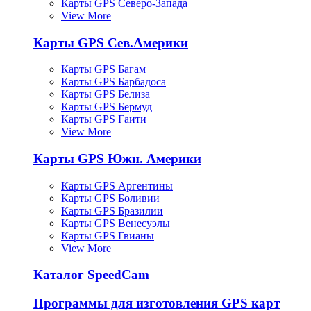
Карты GPS Северо-Запада
View More
Карты GPS Сев.Америки
Карты GPS Багам
Карты GPS Барбадоса
Карты GPS Белиза
Карты GPS Бермуд
Карты GPS Гаити
View More
Карты GPS Южн. Америки
Карты GPS Аргентины
Карты GPS Боливии
Карты GPS Бразилии
Карты GPS Венесуэлы
Карты GPS Гвианы
View More
Каталог SpeedCam
Программы для изготовления GPS карт