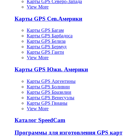
Карты GPS Северо-Запада
View More
Карты GPS Сев.Америки
Карты GPS Багам
Карты GPS Барбадоса
Карты GPS Белиза
Карты GPS Бермуд
Карты GPS Гаити
View More
Карты GPS Южн. Америки
Карты GPS Аргентины
Карты GPS Боливии
Карты GPS Бразилии
Карты GPS Венесуэлы
Карты GPS Гвианы
View More
Каталог SpeedCam
Программы для изготовления GPS карт