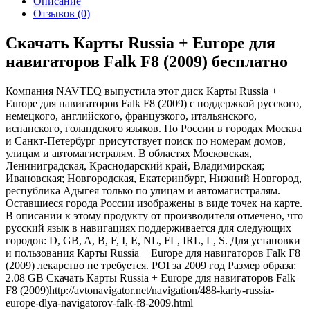
Описание
Отзывов (0)
Скачать Карты Russia + Europe для
навигаторов Falk F8 (2009) бесплатно
Компания NAVTEQ выпустила этот диск Карты Russia +
Europe для навигаторов Falk F8 (2009) с поддержкой русского,
немецкого, английского, французкого, итальянского,
испанского, голандского языков. По России в городах Москва
и Санкт-Петербург присутствует поиск по номерам домов,
улицам и автомагистралям. В областях Московская,
Лениниградская, Краснодарский край, Владимирская;
Ивановская; Новгородская, Екатеринбург, Нижний Новгород,
республика Адыгея только по улицам и автомагистралям.
Оставшиеся города России изображены в виде точек на карте.
В описании к этому продукту от производителя отмечено, что
русский язык в навигациях поддерживается для следующих
городов: D, GB, A, B, F, I, E, NL, FL, IRL, L, S. Для установки
и пользования Карты Russia + Europe для навигаторов Falk F8
(2009) лекарство не требуется. POI за 2009 год Размер образа:
2.08 GB Скачать Карты Russia + Europe для навигаторов Falk
F8 (2009)
http://avtonavigator.net/navigation/488-karty-russia-
europe-dlya-navigatorov-falk-f8-2009.html