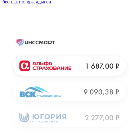
бесплатно
,
gps
,
адыгеи