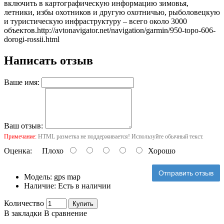
включить в картографическую информацию зимовья,
летники, избы охотников и другую охотничью, рыболовецкую
и туристическую инфраструктуру – всего около 3000
объектов.
http://avtonavigator.net/navigation/garmin/950-topo-606-
dorogi-rossii.html
Написать отзыв
Ваше имя:
Ваш отзыв:
Примечание:
HTML разметка не поддерживается! Используйте обычный текст.
Оценка:
Плохо
Хорошо
Отправить отзыв
Модель:
gps map
Наличие:
Есть в наличии
Количество
Купить
В закладки
В сравнение