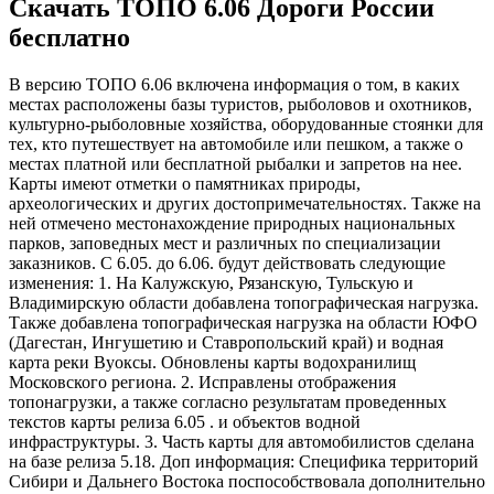
Скачать ТОПО 6.06 Дороги России
бесплатно
В версию ТОПО 6.06 включена информация о том, в каких
местах расположены базы туристов, рыболовов и охотников,
культурно-рыболовные хозяйства, оборудованные стоянки для
тех, кто путешествует на автомобиле или пешком, а также о
местах платной или бесплатной рыбалки и запретов на нее.
Карты имеют отметки о памятниках природы,
археологических и других достопримечательностях. Также на
ней отмечено местонахождение природных национальных
парков, заповедных мест и различных по специализации
заказников. С 6.05. до 6.06. будут действовать следующие
изменения: 1. На Калужскую, Рязанскую, Тульскую и
Владимирскую области добавлена топографическая нагрузка.
Также добавлена топографическая нагрузка на области ЮФО
(Дагестан, Ингушетию и Ставропольский край) и водная
карта реки Вуоксы. Обновлены карты водохранилищ
Московского региона. 2. Исправлены отображения
топонагрузки, а также согласно результатам проведенных
текстов карты релиза 6.05 . и объектов водной
инфраструктуры. 3. Часть карты для автомобилистов сделана
на базе релиза 5.18. Доп информация: Специфика территорий
Сибири и Дальнего Востока поспособствовала дополнительно