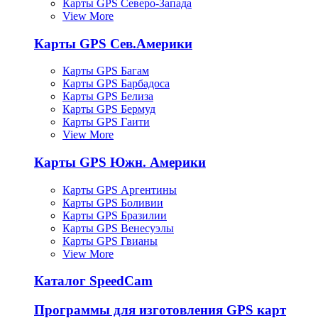
Карты GPS Северо-Запада
View More
Карты GPS Сев.Америки
Карты GPS Багам
Карты GPS Барбадоса
Карты GPS Белиза
Карты GPS Бермуд
Карты GPS Гаити
View More
Карты GPS Южн. Америки
Карты GPS Аргентины
Карты GPS Боливии
Карты GPS Бразилии
Карты GPS Венесуэлы
Карты GPS Гвианы
View More
Каталог SpeedCam
Программы для изготовления GPS карт