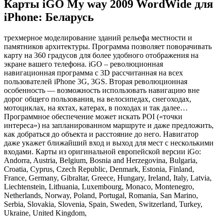
Карты iGO My way 2009 WordWide для
iPhone: Беларусь
трехмерное моделирование зданий рельефа местности и
памятников архитектуры. Программа позволяет поворачивать
карту на 360 градусов для более удобного отображения на
экране вашего телефона. iGO – революционная
навигационная программа c 3D рассчитанная на всех
пользователей iPhone 3G, 3GS. Вторая революционная
особенность — возможность использовать навигацию вне
дорог общего пользования, на велосипедах, снегоходах,
мотоциклах, на яхтах, катерах, в походах и так далее…
Программное обеспечение может искать POI («точки
интереса») на запланированном маршруте и даже предложить,
как добраться до объекта и расстояние до него. Навигатор
даже укажет ближайший вход и выход для мест с несколькими
входами. Карты из оригинальной европейской версии iGo:
Andorra, Austria, Belgium, Bosnia and Herzegovina, Bulgaria,
Croatia, Cyprus, Czech Republic, Denmark, Estonia, Finland,
France, Germany, Gibraltar, Greece, Hungary, Ireland, Italy, Latvia,
Liechtenstein, Lithuania, Luxembourg, Monaco, Montenegro,
Netherlands, Norway, Poland, Portugal, Romania, San Marino,
Serbia, Slovakia, Slovenia, Spain, Sweden, Switzerland, Turkey,
Ukraine, United Kingdom,