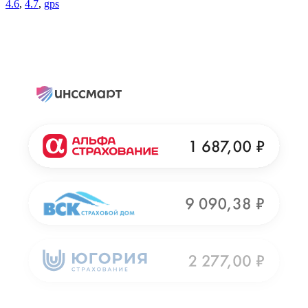
4.6
,
4.7
,
gps