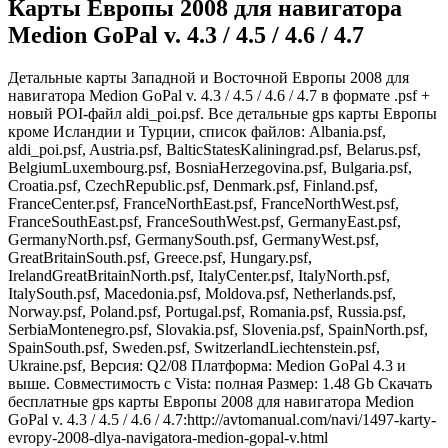
Карты Европы 2008 для навигатора
Medion GoPal v. 4.3 / 4.5 / 4.6 / 4.7
Детальные карты Западной и Восточной Европы 2008 для
навигатора Medion GoPal v. 4.3 / 4.5 / 4.6 / 4.7 в формате .psf +
новый POI-файл aldi_poi.psf. Все детальные gps карты Европы
кроме Исландии и Турции, список файлов: Albania.psf,
aldi_poi.psf, Austria.psf, BalticStatesKaliningrad.psf, Belarus.psf,
BelgiumLuxembourg.psf, BosniaHerzegovina.psf, Bulgaria.psf,
Croatia.psf, CzechRepublic.psf, Denmark.psf, Finland.psf,
FranceCenter.psf, FranceNorthEast.psf, FranceNorthWest.psf,
FranceSouthEast.psf, FranceSouthWest.psf, GermanyEast.psf,
GermanyNorth.psf, GermanySouth.psf, GermanyWest.psf,
GreatBritainSouth.psf, Greece.psf, Hungary.psf,
IrelandGreatBritainNorth.psf, ItalyCenter.psf, ItalyNorth.psf,
ItalySouth.psf, Macedonia.psf, Moldova.psf, Netherlands.psf,
Norway.psf, Poland.psf, Portugal.psf, Romania.psf, Russia.psf,
SerbiaMontenegro.psf, Slovakia.psf, Slovenia.psf, SpainNorth.psf,
SpainSouth.psf, Sweden.psf, SwitzerlandLiechtenstein.psf,
Ukraine.psf, Версия: Q2/08 Платформа: Medion GoPal 4.3 и
выше. Совместимость с Vista: полная Размер: 1.48 Gb Скачать
бесплатные gps карты Европы 2008 для навигатора Medion
GoPal v. 4.3 / 4.5 / 4.6 / 4.7:
http://avtomanual.com/navi/1497-karty-
evropy-2008-dlya-navigatora-medion-gopal-v.html