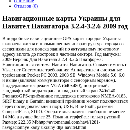
Описание
Отзывов (0)
Навигационные карты Украины для
Навител Навигатора 3.2.4-3.2.6 2009 год
В подробные навигационные GPS карты городов Украины
включена жилая и промышленная инфраструктура города со
сведениями для поиска зданий по актуальному почтовому
адресу вплоть до построек в частном секторе. Год выпуска:
2009 Версия: Для Навитела 3.2.4-3.2.6 Платформа:
Навигационная система Навител Навигатор. Совместимость с
Vista: нет Системные требования: Аппаратные и системные
требования: Pocket PC 2003, 2003 SE, Windows Mobile 5.0, 6.0
и выше (включая коммуникаторы с сенсорным экраном).
Поддерживается режим VGA (640x480), портретный,
ландшафтный виды экрана и квадратный экран 240х240.
Глонасc/GPS-приёмники: поддержка протоколов NMEA-0183,
SiRF binary и Garmin; внешний приёмник может подключаться
через последовательный порт, USB, BlueTooth, разъёмы
CompactFlash, SDIO. Оперативная память: свободно не менее
14 Мб, а лучше более 25. Язык интерфейса: только русский
Размер: 222.35 Mb
http://avtomanual.com/navi/1281-
navigacionnye-karty-ukrainy-dlja-navitel.html