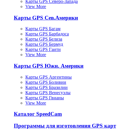
Карты GPS Северо-Запада
View More
Карты GPS Сев.Америки
Карты GPS Багам
Карты GPS Барбадоса
Карты GPS Белиза
Карты GPS Бермуд
Карты GPS Гаити
View More
Карты GPS Южн. Америки
Карты GPS Аргентины
Карты GPS Боливии
Карты GPS Бразилии
Карты GPS Венесуэлы
Карты GPS Гвианы
View More
Каталог SpeedCam
Программы для изготовления GPS карт