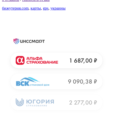
бижутерия.com
,
карты
,
gps
,
украины