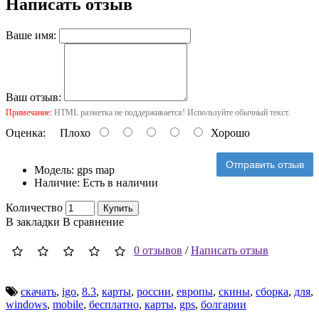
Написать отзыв
Ваше имя:
Ваш отзыв:
Примечание:
HTML разметка не поддерживается! Используйте обычный текст.
Оценка:
Плохо
Хорошо
Отправить отзыв
Модель:
gps map
Наличие:
Есть в наличии
Количество
Купить
В закладки
В сравнение
0 отзывов
/
Написать отзыв
скачать
,
igo
,
8.3
,
карты
,
россии
,
европы
,
скины
,
сборка
,
для
,
windows
,
mobile
,
бесплатно
,
карты
,
gps
,
болгарии