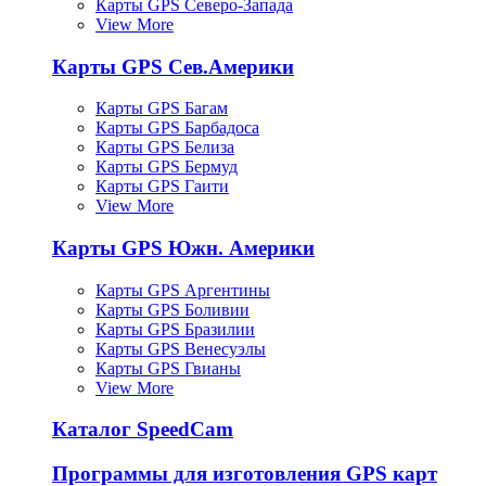
Карты GPS Северо-Запада
View More
Карты GPS Сев.Америки
Карты GPS Багам
Карты GPS Барбадоса
Карты GPS Белиза
Карты GPS Бермуд
Карты GPS Гаити
View More
Карты GPS Южн. Америки
Карты GPS Аргентины
Карты GPS Боливии
Карты GPS Бразилии
Карты GPS Венесуэлы
Карты GPS Гвианы
View More
Каталог SpeedCam
Программы для изготовления GPS карт