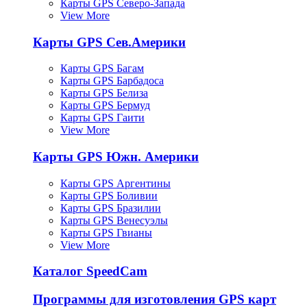
Карты GPS Северо-Запада
View More
Карты GPS Сев.Америки
Карты GPS Багам
Карты GPS Барбадоса
Карты GPS Белиза
Карты GPS Бермуд
Карты GPS Гаити
View More
Карты GPS Южн. Америки
Карты GPS Аргентины
Карты GPS Боливии
Карты GPS Бразилии
Карты GPS Венесуэлы
Карты GPS Гвианы
View More
Каталог SpeedCam
Программы для изготовления GPS карт