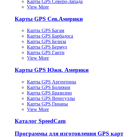
Карты GPS Северо-Запада
View More
Карты GPS Сев.Америки
Карты GPS Багам
Карты GPS Барбадоса
Карты GPS Белиза
Карты GPS Бермуд
Карты GPS Гаити
View More
Карты GPS Южн. Америки
Карты GPS Аргентины
Карты GPS Боливии
Карты GPS Бразилии
Карты GPS Венесуэлы
Карты GPS Гвианы
View More
Каталог SpeedCam
Программы для изготовления GPS карт