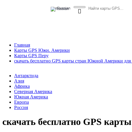
Russian
Главная
Карты GPS Южн. Америки
Карты GPS Перу
скачать бесплатно GPS карты стран Южной Америки для 
Антарктида
Азия
Африка
Северная Америка
Южная Америка
Европа
Россия
скачать бесплатно GPS карт