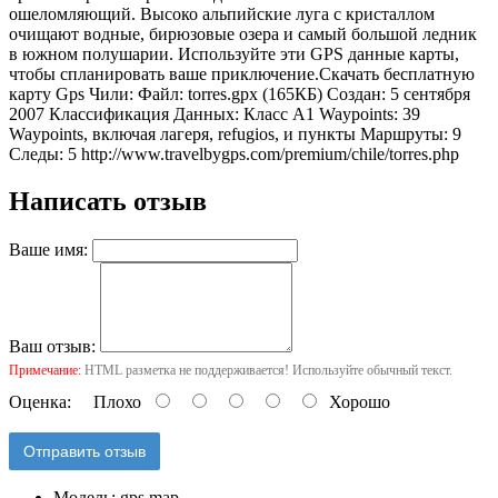
ошеломляющий. Высоко альпийские луга с кристаллом
очищают водные, бирюзовые озера и самый большой ледник
в южном полушарии. Используйте эти GPS данные карты,
чтобы спланировать ваше приключение.Скачать бесплатную
карту Gps Чили: Файл: torres.gpx (165КБ) Создан: 5 сентября
2007 Классификация Данных: Класс A1 Waypoints: 39
Waypoints, включая лагеря, refugios, и пункты Маршруты: 9
Следы: 5
http://www.travelbygps.com/premium/chile/torres.php
Написать отзыв
Ваше имя:
Ваш отзыв:
Примечание:
HTML разметка не поддерживается! Используйте обычный текст.
Оценка:
Плохо
Хорошо
Отправить отзыв
Модель:
gps map