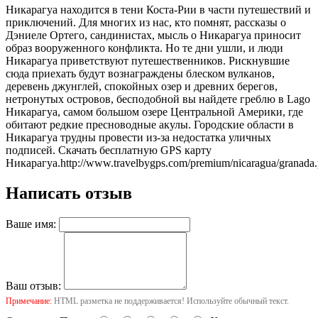
Никарагуа находится в тени Коста-Рии в части путешествий и
приключений. Для многих из нас, кто помнят, рассказы о
Дэниеле Ортего, сандинистах, мысль о Никарагуа приносит
образ вооруженного конфликта. Но те дни ушли, и люди
Никарагуа приветствуют путешественников. Рискнувшие
сюда приехать будут вознаграждены блеском вулканов,
деревень джунглей, спокойных озер и древних берегов,
нетронутых островов, бесподобной вы найдете греблю в Lago
Никарагуа, самом большом озере Центральной Америки, где
обитают редкие пресноводные акулы. Городские области в
Никарагуа трудны провести из-за недостатка уличных
подписей. Скачать бесплатную GPS карту
Никарагуа.
http://www.travelbygps.com/premium/nicaragua/granada
Написать отзыв
Ваше имя:
Ваш отзыв:
Примечание:
HTML разметка не поддерживается! Используйте обычный текст.