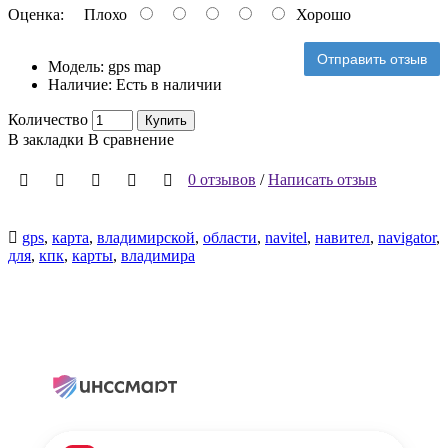
Оценка:
Плохо
Хорошо
Отправить отзыв
Модель:
gps map
Наличие:
Есть в наличии
Количество
Купить
В закладки
В сравнение
0 отзывов
/
Написать отзыв
gps
,
карта
,
владимирской
,
области
,
navitel
,
навител
,
navigator
,
для
,
кпк
,
карты
,
владимира