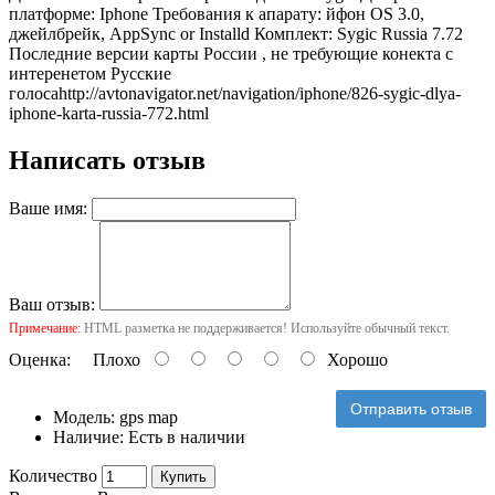
платформе: Iphone Требования к апарату: йфон OS 3.0,
джейлбрейк, AppSync or Installd Комплект: Sygic Russia 7.72
Последние версии карты России , не требующие конекта с
интеренетом Русские
голоса
http://avtonavigator.net/navigation/iphone/826-sygic-dlya-
iphone-karta-russia-772.html
Написать отзыв
Ваше имя:
Ваш отзыв:
Примечание:
HTML разметка не поддерживается! Используйте обычный текст.
Оценка:
Плохо
Хорошо
Отправить отзыв
Модель:
gps map
Наличие:
Есть в наличии
Количество
Купить