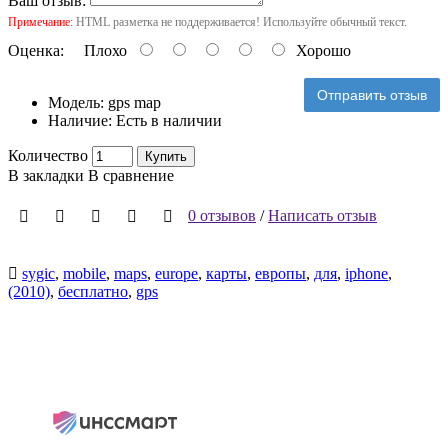
Ваш отзыв:
Примечание:
HTML разметка не поддерживается! Используйте обычный текст.
Оценка:
Плохо
Хорошо
Отправить отзыв
Модель:
gps map
Наличие:
Есть в наличии
Количество
Купить
В закладки
В сравнение
0 отзывов
/
Написать отзыв
sygic
,
mobile
,
maps
,
europe
,
карты
,
европы
,
для
,
iphone
,
(2010)
,
бесплатно
,
gps