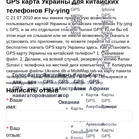
GPS карта Украины для китайских
Audi
для
телефонов Fly-ying
GPS
Iphone
карты
GPS
С 21.07.2010 все мы имеем прекрасную возможность
SAAB
карты
пользоваться картой Украины в китайских телефонах Fly-ying
View
для
c GPS, и за это отдельное спасибо Sunavi GPS. Если Вы об
More
Nokia
этом еще не слышали или не имели возможности скачать и
GPS
установить это приложение, то можете перейти по ссылки и
карты
бесплатно скачать GPS карту Украины здесь. Как установить
для
GPS карту Украины на китайский телефон? 1. Скачиваем
Samsung
файл. 2. Делаем, на всякий случай, резервную копию папки
View
Sunavi с телефона на жесткий диск компьютера. 3. Копируем
More
скачанные файлы Ukraine.db и MultiMap.tab на карту памяти
Голоса
Загрузка
Загрузка
Карты
Карты
Карты
телефона - папка SunaviMapData - MAPS. 4. Пользуемся и
для
gps
GPS
GPS
GPS
GPS
наслаждаемся.
http://moby.kiev.ua/page-195.php
GPS
карт
карт в
Австралии
Азии
Африки
Написать отзыв
Карты
Карты
навигаторов
навигатор
и
Ваше
GPS
GPS
Океании
Азербайджана
Алжира
имя:
Карты
Карты
Карты
GPS
GPS
GPS
Австралии
Армении
Анголы
и
Ваш
Карты
Карты
Океании
отзыв:
GPS
GPS
Карты