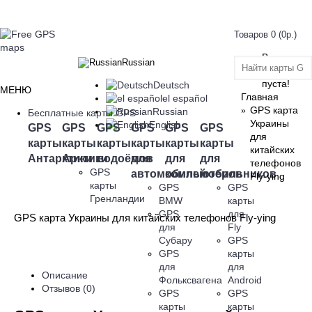
Товаров 0 (0р.)
Ваша
Russian
корзина
пуста!
Deutsch
МЕНЮ
Главная
el español
GPS карта
Russian
Бесплатные карты GPS
Украины
English
GPS
GPS
GPS
GPS
GPS
GPS
для
карты
карты
карты
карты
карты
карты
китайских
Антарктики
Арктики
водоёмов
для
для
для
телефонов
GPS
автомобилей
компьютеров
мобильников
Fly-ying
карты
GPS
GPS
Гренландии
BMW
карты
GPS
для
GPS карта Украины для китайских телефонов Fly-ying
для
Fly
Субару
GPS
GPS
карты
для
для
Описание
Фольксвагена
Android
Отзывов (0)
GPS
GPS
карты
карты