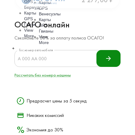
GPS
Карты
Бермуд
GPS
Карты
Венесуэлы
GPS
Карты
Гаити
GPS
View
Гвианы
More
View
More
+