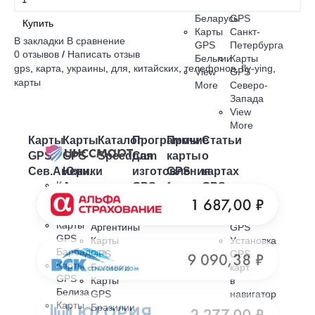
GPS
Карты
Беларусь
GPS
Купить
Карты
Санкт-
В закладки
В сравнение
GPS
Петербурга
0 отзывов
/
Написать отзыв
Бельгии
Карты
gps
,
карта
,
украины
,
для
,
китайских
,
телефонов
,
fly-ying
,
View
GPS
карты
More
Северо-
Запада
View
More
Карты
Карты
Каталог
Программы
Прочие
Статьи
GPS
GPS
SpeedCam
для
карты
о
Сев.Америки
Южн.
изготовления
GPS
картах
Карты
Америки
GPS
free
GPS
GPS
Карты
Выбор
карт
Багам
GPS
карт
Карты
Аргентины
GPS
GPS
Карты
Установка
Барбадоса
GPS
GPS
Карты
Боливии
карт
GPS
Карты
в
Белиза
GPS
навигатор
Карты
Бразилии