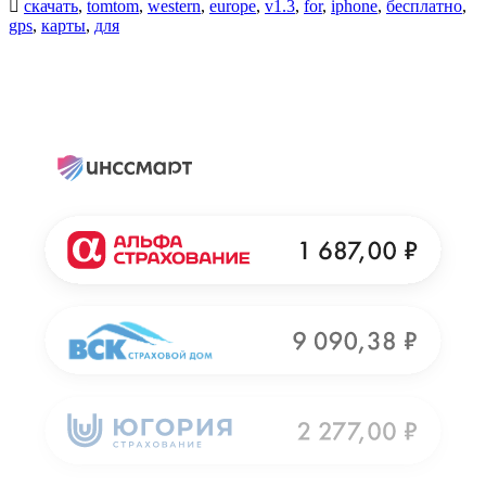
скачать
,
tomtom
,
western
,
europe
,
v1.3
,
for
,
iphone
,
бесплатно
,
gps
,
карты
,
для