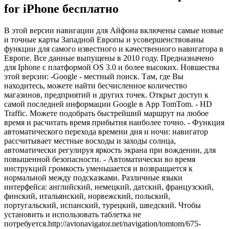
for iPhone бесплатно
В этой версии навигации для Айфона включены самые новые
и точные карты Западной Европы и усовершенствованы
функции для самого известного и качественного навигатора в
Европе. Все данные выпущены в 2010 году. Предназначено
для Iphone с платформой OS 3.0 и более высоких. Новшества
этой версии: -Google - местный поиск. Там, где Вы
находитесь, можете найти бесчисленное количество
магазинов, предприятий и других точек. Открыт доступ к
самой последней информации Google в App TomTom. - HD
Traffic. Можете подобрать быстрейший маршрут на любое
время и расчитать время прибытия наиболее точно. - Функция
автоматического перехода времени дня и ночи: навигатор
рассчитывает местные восходы и заходы солнца,
автоматически регулируя яркость экрана при вождении, для
повышенной безопасности. - Автоматически во время
инструкций громкость уменьшается и возвращается к
нормальной между подсказками. Различные языки
интерфейса: английский, немецкий, датский, французский,
финский, итальянский, норвежский, польский,
португальский, испанский, турецкий, шведский. Чтобы
установить и использовать таблетка не
потребуется.
http://avtonavigator.net/navigation/tomtom/675-