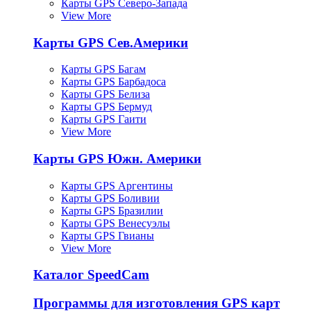
Карты GPS Северо-Запада
View More
Карты GPS Сев.Америки
Карты GPS Багам
Карты GPS Барбадоса
Карты GPS Белиза
Карты GPS Бермуд
Карты GPS Гаити
View More
Карты GPS Южн. Америки
Карты GPS Аргентины
Карты GPS Боливии
Карты GPS Бразилии
Карты GPS Венесуэлы
Карты GPS Гвианы
View More
Каталог SpeedCam
Программы для изготовления GPS карт