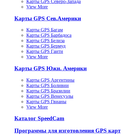
Карты GPS Северо-Запада
View More
Карты GPS Сев.Америки
Карты GPS Багам
Карты GPS Барбадоса
Карты GPS Белиза
Карты GPS Бермуд
Карты GPS Гаити
View More
Карты GPS Южн. Америки
Карты GPS Аргентины
Карты GPS Боливии
Карты GPS Бразилии
Карты GPS Венесуэлы
Карты GPS Гвианы
View More
Каталог SpeedCam
Программы для изготовления GPS карт