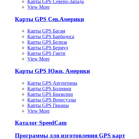
Карты GPS Северо-Запада
View More
Карты GPS Сев.Америки
Карты GPS Багам
Карты GPS Барбадоса
Карты GPS Белиза
Карты GPS Бермуд
Карты GPS Гаити
View More
Карты GPS Южн. Америки
Карты GPS Аргентины
Карты GPS Боливии
Карты GPS Бразилии
Карты GPS Венесуэлы
Карты GPS Гвианы
View More
Каталог SpeedCam
Программы для изготовления GPS карт