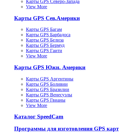
Карты GPS Северо-Запада
View More
Карты GPS Сев.Америки
Карты GPS Багам
Карты GPS Барбадоса
Карты GPS Белиза
Карты GPS Бермуд
Карты GPS Гаити
View More
Карты GPS Южн. Америки
Карты GPS Аргентины
Карты GPS Боливии
Карты GPS Бразилии
Карты GPS Венесуэлы
Карты GPS Гвианы
View More
Каталог SpeedCam
Программы для изготовления GPS карт